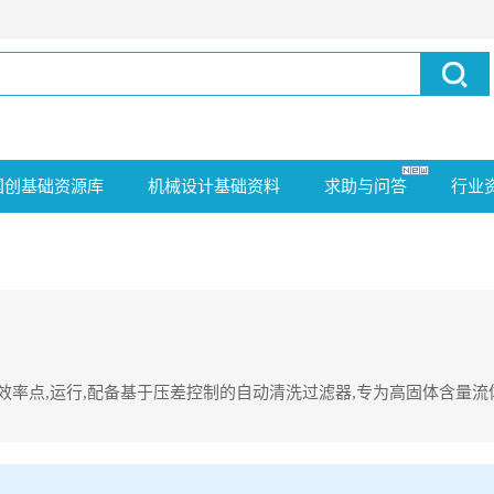
国创基础资源库
机械设计基础资料
求助与问答
行业
佳效率点,运行,配备基于压差控制的自动清洗过滤器,专为高固体含量流
运行,配备基于压差控制的自动清洗过滤器,专为高固体含量流体工况设计,该方案极其适用