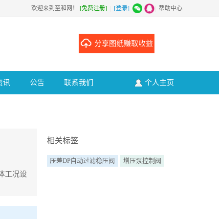
欢迎来到至和网！
[免费注册]
|
[登录]
|
帮助中心
分享图纸赚取收益
资讯
公告
联系我们
个人主页
相关标签
压差DP自动过滤稳压阀
增压泵控制阀
体工况设
于保持驳船,