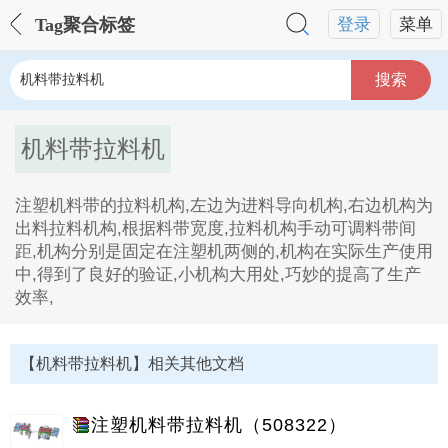
Tag聚合标签
登录
菜单
搜索
机料带拉料机
注塑机料带的拉料机构,左边为进料导向机构,右边机构为
出料拉料机构,根据料带宽度,拉料机构手动可调料带间
距,机构分别是固定在注塑机两侧的,机构在实际生产使用
中,得到了良好的验证,小机构大用处,巧妙的提高了生产
效率,
机料带拉料机Tag内容描述：
1、注塑机料带的拉料机构,左边为进料导向机构,右边机
【机料带拉料机】相关其他文档
构为出料拉料机构,根据料带宽度,拉料机构手动可调料带
间距,机构分别是固定在注塑机两侧的,机构在实际生产使
用中,得到了良好的验证,小机构大用处,巧妙的提高了生
注塑机料带拉料机（508322）
产效率。