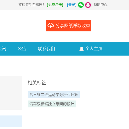
欢迎来到至和网！
[免费注册]
|
[登录]
|
帮助中心
分享图纸赚取收益
资讯
公告
联系我们
个人主页
相关标签
含三维二维运动学分析和计算
汽车双横臂独立悬架的设计