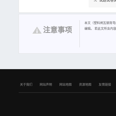
5、试题试卷
塑料闸瓦钢背弯
毕毕 业业 设设 计计
设计任务书 设计题
本文（塑料闸瓦钢背弯
工艺编制与装配。 设计进
注意事项
编辑。 若此文所含内
20 号 模具的总体设计。
关于我们
网站声明
网站地图
资源地图
友情链接