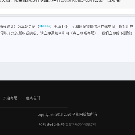
类文档，如果标题没有明确说明有答案则都视为没有答案，请知晓。
曲模设计
 题目 塑料闸瓦钢背弯曲模设计 系别 机电系 专业 模具设计与制造 班级 模具 0401 姓名 杨鲁坤 
目设计题目： 塑料闸瓦钢背弯曲模设计 设计要求设计要求： 1. 塑料闸瓦钢背工艺性分
曲模设计）为本站会员（
快****
）主动上传，至和网仅提供信息存储空间，仅对用户
度要求设计进度要求： 1. 11 月 27 号12 月 2 号 搜集资料和前期准备工作。 2. 12 月 3
容侵犯了您的版权或隐私，请立即通知至和网（点击联系客服），我们立即给予删除！
 4. 12 月 20 号12 月 25 号 校核、修改、成文和定稿。 5. 12 月 25 号12 月 30 号
网站客服
联系我们
copyright@ 2018-2020 至和网版权所有
经营许可证编号:
粤ICP备20069987号