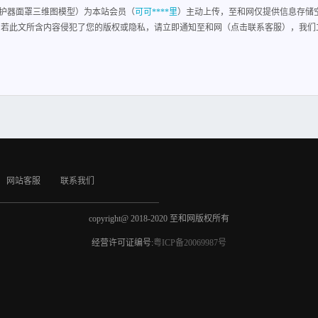
部保护器面罩三维图模型）为本站会员（
可可****里
）主动上传，至和网仅提供信息存储
 若此文所含内容侵犯了您的版权或隐私，请立即通知至和网（点击联系客服），我们
网站客服
联系我们
copyright@ 2018-2020 至和网版权所有
经营许可证编号:
粤ICP备20069987号