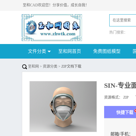
至和CAD欢迎您！分享价值，成长自我！
热门搜索：
文件分类
至和网首页
免费图纸模型
至和网
>
资源分类
> ZIP文档下载
SIN-专
资源格式：
ZIP
下
快捷下载
邮箱/手机：