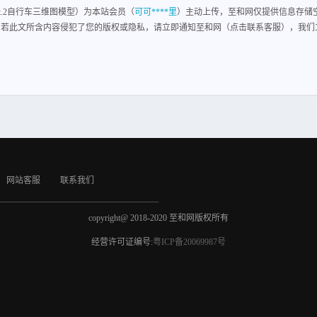
apshot.2自行车三维图模型）为本站会员（
可可****里
）主动上传，至和网仅提供信息存储
 若此文所含内容侵犯了您的版权或隐私，请立即通知至和网（点击联系客服），我们
网站客服
联系我们
copyright@ 2018-2020 至和网版权所有
经营许可证编号:
粤ICP备20069987号