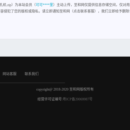
机.zip）为本站会员（
可可****里
）主动上传，至和网仅提供信息存储空间，仅对用
内容侵犯了您的版权或隐私，请立即通知至和网（点击联系客服），我们立即给予删除
网站客服
联系我们
copyright@ 2018-2020 至和网版权所有
经营许可证编号:
粤ICP备20069987号