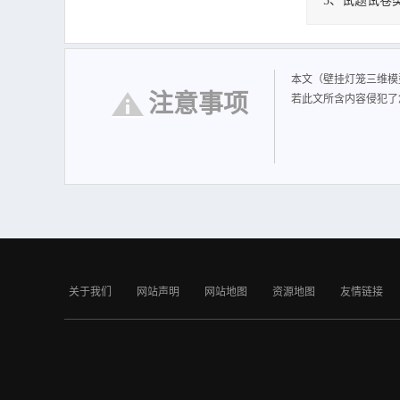
5、试题试卷
壁挂灯笼三维模
本文（壁挂灯笼三维模
注意事项
若此文所含内容侵犯了
关于我们
网站声明
网站地图
资源地图
友情链接