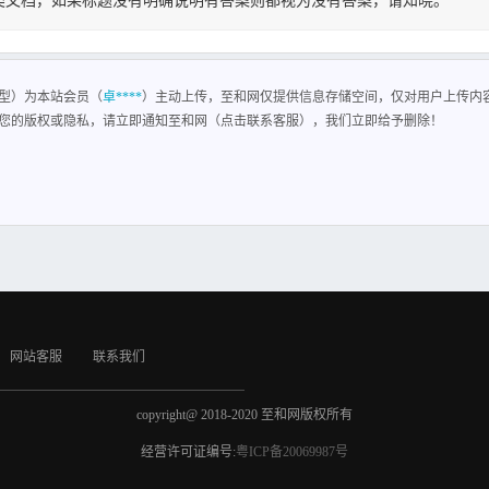
类文档，如果标题没有明确说明有答案则都视为没有答案，请知晓。
型
型）为本站会员（
卓****
）主动上传，至和网仅提供信息存储空间，仅对用户上传内
您的版权或隐私，请立即通知至和网（点击联系客服），我们立即给予删除！
网站客服
联系我们
copyright@ 2018-2020 至和网版权所有
经营许可证编号:
粤ICP备20069987号