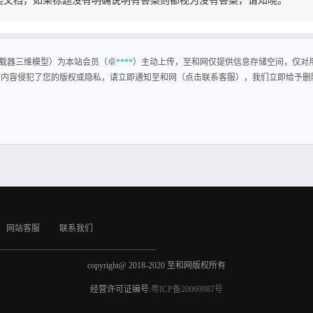
类文档，如果标题没有明确说明有答案则都视为没有答案，请知晓。
载器三维模型
载器三维模型）为本站会员（
卓****
）主动上传，至和网仅提供信息存储空间，仅对
含内容侵犯了您的版权或隐私，请立即通知至和网（点击联系客服），我们立即给予删
网站客服
联系我们
copyright@ 2018-2020 至和网版权所有
经营许可证编号:
粤ICP备20069987号