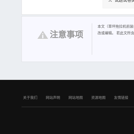
5、试题试卷
草坪拖拉机前装
本文（草坪拖拉机前装
注意事项
改或编辑。 若此文所
关于我们
网站声明
网站地图
资源地图
友情链接