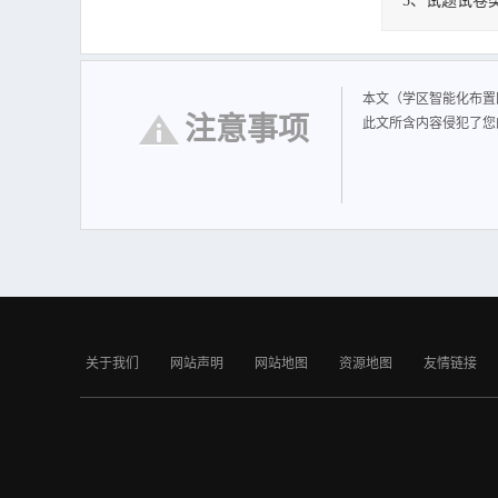
5、试题试卷
学区智能化布置
工程设置智能化专
用三级星型结构，
本文（学区智能化布置
注意事项
此文所含内容侵犯了您
关于我们
网站声明
网站地图
资源地图
友情链接