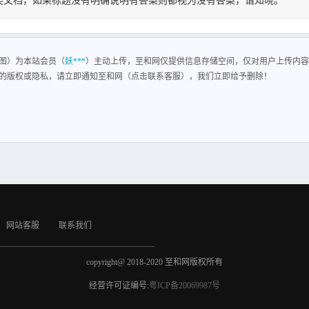
类文档，如果标题没有明确说明有答案则都视为没有答案，请知晓。
图
网系统，对本工程各大楼的入侵报警系统、视频安防监控系统、出入口控制系统，均纳
图）为本站会员（
妖***
）主动上传，至和网仅提供信息存储空间，仅对用户上传内容
的版权或隐私，请立即通知至和网（点击联系客服），我们立即给予删除！
网站客服
联系我们
copyright@ 2018-2020 至和网版权所有
经营许可证编号:
粤ICP备20069987号