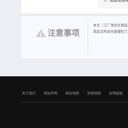
5、试题试卷
工厂净化空调设
空调系统的新风入
器，应尽量采用其
本文（工厂净化空调设
注意事项
若此文所含内容侵犯了
关于我们
网站声明
网站地图
资源地图
友情链接