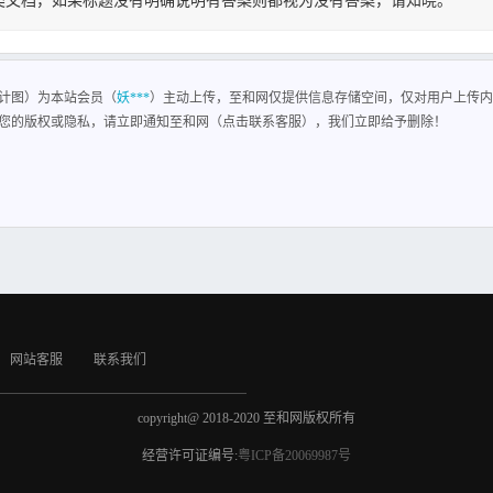
类文档，如果标题没有明确说明有答案则都视为没有答案，请知晓。
计图
口，一般是彼此独立的，当净化车间面积较大，采用几个空调系统时，新风可经集中热
他综合措施以满足洁净车间对消声的要求
计图）为本站会员（
妖***
）主动上传，至和网仅提供信息存储空间，仅对用户上传内
您的版权或隐私，请立即通知至和网（点击联系客服），我们立即给予删除！
网站客服
联系我们
copyright@ 2018-2020 至和网版权所有
经营许可证编号:
粤ICP备20069987号