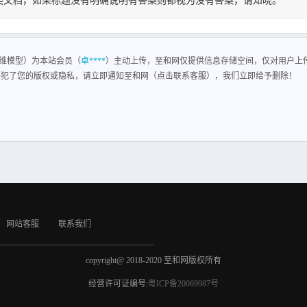
类文档，如果标题没有明确说明有答案则都视为没有答案，请知晓。
维模型
维模型）为本站会员（
卓****
）主动上传，至和网仅提供信息存储空间，仅对用户上
侵犯了您的版权或隐私，请立即通知至和网（点击联系客服），我们立即给予删除！
网站客服
联系我们
copyright@ 2018-2020 至和网版权所有
经营许可证编号:
粤ICP备20069987号