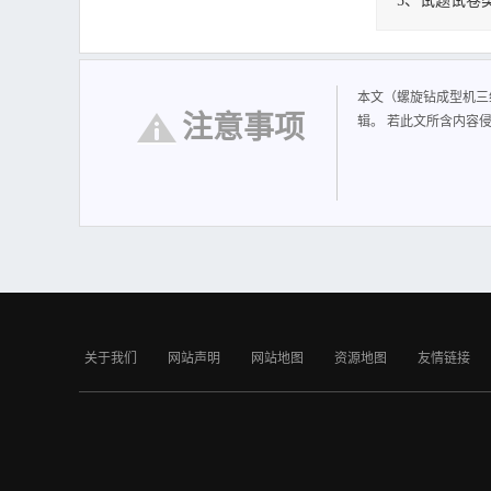
5、试题试卷
螺旋钻成型机三
本文（螺旋钻成型机三
注意事项
辑。 若此文所含内容
关于我们
网站声明
网站地图
资源地图
友情链接