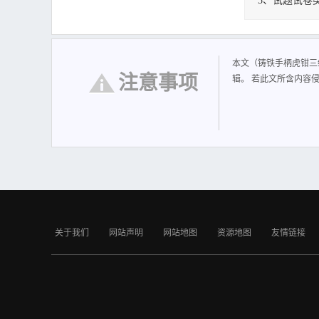
5、试题试卷
铸铁手柄虎钳三
本文（铸铁手柄虎钳三
注意事项
辑。 若此文所含内容
关于我们
网站声明
网站地图
资源地图
友情链接