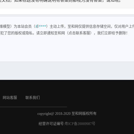
类文档，如果标题没有明确说明有答案则都视为没有答案，请知晓。
维模型
维模型）为本站会员（
卓****
）主动上传，至和网仅提供信息存储空间，仅对用户上
侵犯了您的版权或隐私，请立即通知至和网（点击联系客服），我们立即给予删除！
网站客服
联系我们
copyright@ 2018-2020 至和网版权所有
经营许可证编号:
粤ICP备20069987号