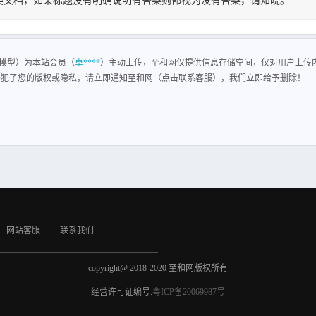
类文档，如果标题没有明确说明有答案则都视为没有答案，请知晓。
模型
模型）为本站会员（
卓****
）主动上传，至和网仅提供信息存储空间，仅对用户上传
侵犯了您的版权或隐私，请立即通知至和网（点击联系客服），我们立即给予删除！
网站客服
联系我们
copyright@ 2018-2020 至和网版权所有
经营许可证编号:
粤ICP备20069987号