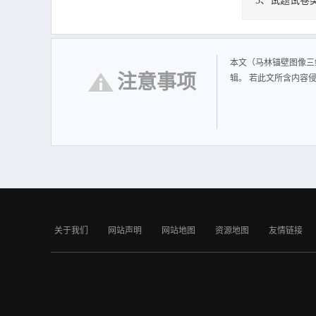
5、试题试卷
马林锚壁图像三
本文（马林锚壁图像三
注意事项
辑。 若此文所含内容
关于我们
网站声明
网站地图
资源地图
友情链接