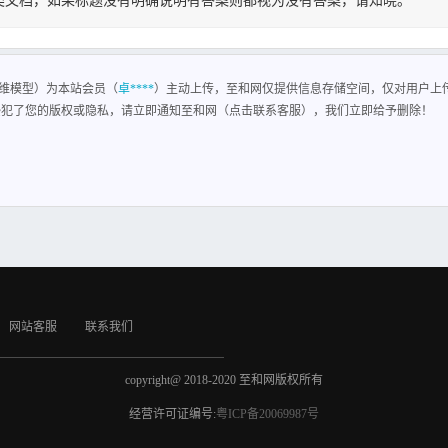
类文档，如果标题没有明确说明有答案则都视为没有答案，请知晓。
维模型
维模型）为本站会员（
卓****
）主动上传，至和网仅提供信息存储空间，仅对用户上
侵犯了您的版权或隐私，请立即通知至和网（点击联系客服），我们立即给予删除！
网站客服
联系我们
copyright@ 2018-2020 至和网版权所有
经营许可证编号:
粤ICP备20069987号