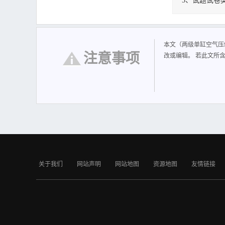
5、试题试卷
两级单缸空气压
本文（两级单缸空气压
注意事项
改或编辑。 若此文所
关于我们
网站声明
网站地图
资源地图
友情链接