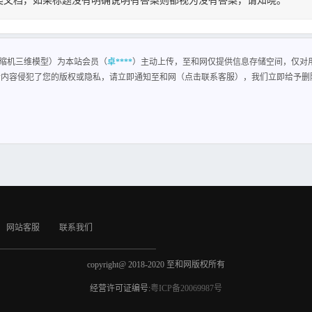
类文档，如果标题没有明确说明有答案则都视为没有答案，请知晓。
缩机三维模型
缩机三维模型）为本站会员（
卓****
）主动上传，至和网仅提供信息存储空间，仅对
含内容侵犯了您的版权或隐私，请立即通知至和网（点击联系客服），我们立即给予删
网站客服
联系我们
copyright@ 2018-2020 至和网版权所有
经营许可证编号:
粤ICP备20069987号