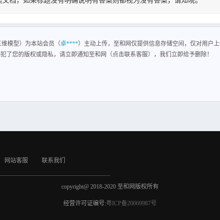
类文档，如果标题没有明确说明有答案则都视为没有答案，请知晓。
三维模型
W三维模型）为本站会员（
卓****
）主动上传，至和网仅提供信息存储空间，仅对用户上
侵犯了您的版权或隐私，请立即通知至和网（点击联系客服），我们立即给予删除！
网站客服
联系我们
copyright@ 2018-2020 至和网版权所有
经营许可证编号:
粤ICP备20069987号