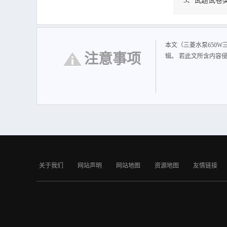
5、试题试卷
三菱水泵650W
本文（三菱水泵650
注意事项
辑。 若此文所含内容
关于我们
网站声明
网站地图
资源地图
友情链接