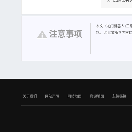
5、试题试卷
龙门机器人1三
本文（龙门机器人1三
注意事项
辑。 若此文所含内容
关于我们
网站声明
网站地图
资源地图
友情链接