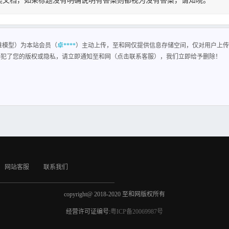
类文档，如果标题没有明确说明有答案则都视为没有答案，请知晓。
维模型
维模型）为本站会员（
卓****
）主动上传，至和网仅提供信息存储空间，仅对用户上传
侵犯了您的版权或隐私，请立即通知至和网（点击联系客服），我们立即给予删除！
网站客服
联系我们
copyright@ 2018-2020 至和网版权所有
经营许可证编号:
粤ICP备20069987号