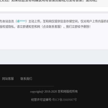
类文档，如果标题没有明确说明有答案则都视为没有答案，请知晓。
为本站会员（
卓****
）主动上传，至和网仅提供信息存储空间，仅对用户上传内容的
版权或隐私，请立即通知至和网（点击联系客服），我们立即给予删除！
网站客服
联系我们
copyright@ 2018-2020 至和网版权所有
经营许可证编号:
粤ICP备20069987号