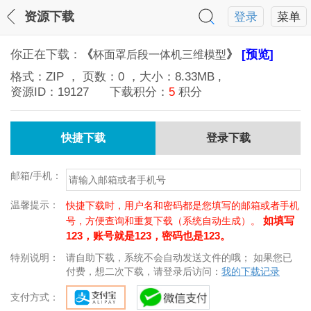
资源下载
登录
菜单
你正在下载：
《
》
[预览]
杯面罩后段一体机三维模型
格式：
ZIP
， 页数：
0
，大小：
8.33MB
,
资源ID：
19127
下载积分：
5
积分
快捷下载
登录下载
邮箱/手机：
温馨提示：
快捷下载时，用户名和密码都是您填写的邮箱或者手机
如填写
号，方便查询和重复下载（系统自动生成）。
123，账号就是123，密码也是123。
特别说明：
请自助下载，系统不会自动发送文件的哦； 如果您已
付费，想二次下载，请登录后访问：
我的下载记录
支付方式：