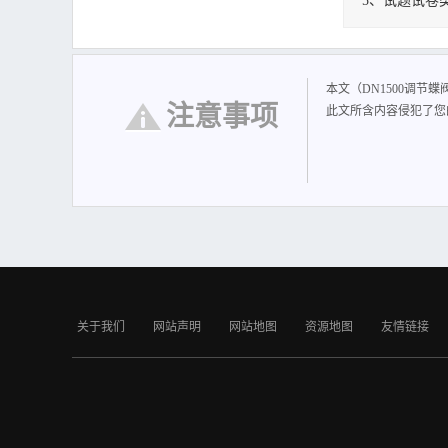
5、试题试卷
DN1500调节蝶阀
蝶阀结构简单、重
口径阀门。
本文（DN1500调节
注意事项
此文所含内容侵犯了您
关于我们
网站声明
网站地图
资源地图
友情链接