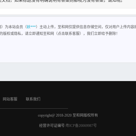
类文档，如果标题没有明确说明有答案则都视为没有答案，请知晓。
量轻，只由少数几个零件组成。而且只需旋转90即可快速启闭，操作简单，同时该阀
蝶阀）为本站会员（
妖***
）主动上传，至和网仅提供信息存储空间，仅对用户上传内容
的版权或隐私，请立即通知至和网（点击联系客服），我们立即给予删除！
网站客服
联系我们
copyright@ 2018-2020 至和网版权所有
经营许可证编号:
粤ICP备20069987号