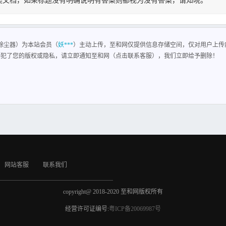
类文档，如果标题没有明确说明有答案则都视为没有答案，请知晓。
除尘器
风除尘器）为本站会员（
妖***
）主动上传，至和网仅提供信息存储空间，仅对用户上传
侵犯了您的版权或隐私，请立即通知至和网（点击联系客服），我们立即给予删除！
网站客服
联系我们
copyright@ 2018-2020 至和网版权所有
经营许可证编号:
粤ICP备20069987号