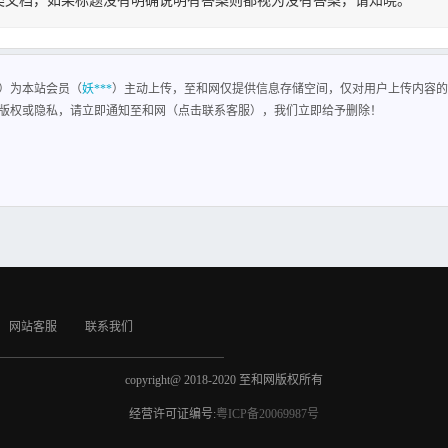
类文档，如果标题没有明确说明有答案则都视为没有答案，请知晓。
封）为本站会员（
妖***
）主动上传，至和网仅提供信息存储空间，仅对用户上传内容的
版权或隐私，请立即通知至和网（点击联系客服），我们立即给予删除！
网站客服
联系我们
copyright@ 2018-2020 至和网版权所有
经营许可证编号:
粤ICP备20069987号