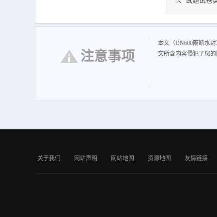
5、试题试卷
DN600隔断水封
本文（DN600隔断水
注意事项
文所含内容侵犯了您的
关于我们
网站声明
网站地图
资源地图
友情链接