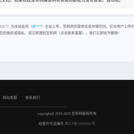
类文档，如果标题没有明确说明有答案则都视为没有答案，请知晓。
0.7
95/70-A 立式固定炉排燃煤热水锅炉，出口温度95摄氏度，回水温度70摄氏度。额定工作压力
G0.7）为本站会员（
妖***
）主动上传，至和网仅提供信息存储空间，仅对用户上传
您的版权或隐私，请立即通知至和网（点击联系客服），我们立即给予删除！
网站客服
联系我们
copyright@ 2018-2020 至和网版权所有
经营许可证编号:
粤ICP备20069987号