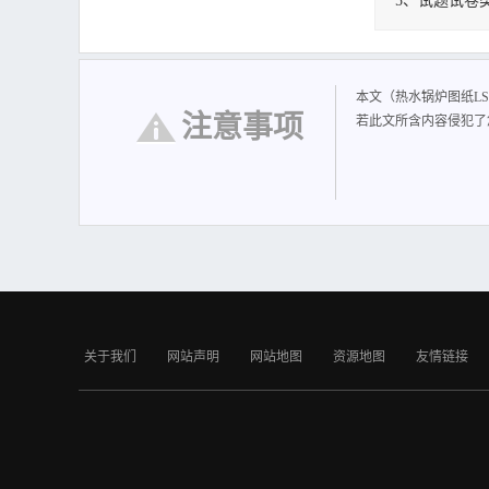
5、试题试卷
热水锅炉图纸LSG
LSG0.7-0.4/
本文（热水锅炉图纸LS
注意事项
若此文所含内容侵犯了
关于我们
网站声明
网站地图
资源地图
友情链接