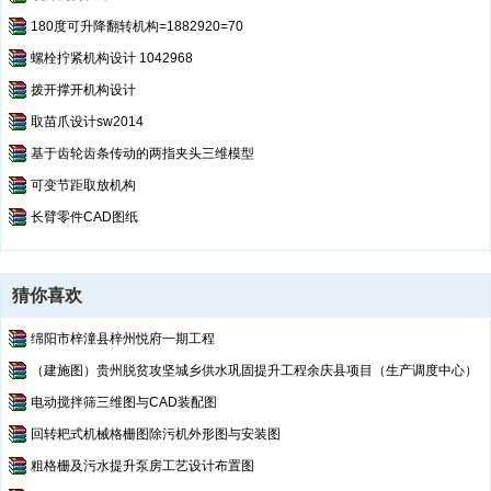
180度可升降翻转机构=1882920=70
螺栓拧紧机构设计 1042968
拨开撑开机构设计
取苗爪设计sw2014
基于齿轮齿条传动的两指夹头三维模型
可变节距取放机构
长臂零件CAD图纸
猜你喜欢
绵阳市梓潼县梓州悦府一期工程
（建施图）贵州脱贫攻坚城乡供水巩固提升工程余庆县项目（生产调度中心）
电动搅拌筛三维图与CAD装配图
回转耙式机械格栅图除污机外形图与安装图
粗格栅及污水提升泵房工艺设计布置图