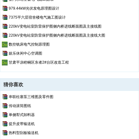
979.44kW光伏发电原理图设计
7375平六层宿舍楼电气施工图设计
220kV变电站室防雷保护图侧内桥进线断面图及主接线图
220kV变电站室防雷保护图侧内桥进线断面图及主接线大图
数控铣床电气控制原理图
娱乐休闲中心空调图
甘肃平凉崆峒区东者2#台区改造工程
猜你喜欢
串联柱塞泵三维图及零件图
传动滚筒图纸
单侧犁式卸料器
提升皮带输送机
热料型刮板输送机