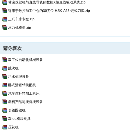
带滚珠丝杠与直线导轨的数控X轴直线驱动系统.zip
适用于数控加工中心的30刀位 HSK-A63 链式刀库.zip
三爪车床卡盘.zip
压力机模型.zip
猜你喜欢
双工位自动化机械设备
跳汰机
污水处理设备
卧式活塞销装配机
汽车连杆精加工机床
塑料产品对接焊接设备
切铝圆锯机
双iou模块夹具
压花机