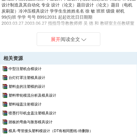
设计制造及其自动化 专业 设计（论文）题目设计（论文）题目（电机
炭刷架）冷冲压模具设计 学学生生姓姓名名 徐 敏 班班 级级 材机
99(5)班 学学 号号 B9912031 起起讫讫日日期期
2003.03.27.2003.06.27 指指导导教教师师 吴 德 和 教研室主任教研室
主任 姜 煜 林 系系 主主 任任 徐 文 宽 发任务书日期 2003 年 3 月 31
日 一、设计（论文）内容一、设计（论文）内容 1.绘制冲压件零件图
展开
阅读全文
一张 参考有关资料，合理标注尺寸、公差及有关技术要求 2.根据冲压
件图纸的内容，确定该制品的冷冲压模具的设计方案 3.设计冷冲压模具
二、技术要求二、技术要求 1.根据冲压件的几何形状、材料及材料厚
相关资源
度、实际加工的需要，分析、确定加工工序 2.为准确制定出各道工序，
必须先绘制比较精确的工件的（平面）展开
中型注塑机合模设计
台灯灯罩注塑模具设计
塑料盒的注塑模的设计
第1页
/ 共计4页
塑料带轮模流分析及模具设计
塑料端盖注射模设计
喷墨打印机盒盖注塑模具设计
踏板的弯曲与胀形模具设计
模具-弯管接头塑料模设计（DT有相同图纸-待删除）