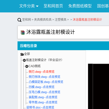
文件分类
至和网首页
免费图纸模型
国创基
行业资讯
公告
联系我们
至和网
>
夹具模具检具
>
注塑模具
>
>
沐浴露瓶盖注射模设计
沐浴露瓶盖注射模设计
压缩包目录
全部
瓶盖注射模设计（毕业设计）
CAD图纸
侧刃.dwg--点击预览
侧刃挡块.dwg--点击预览
凸模固定板.dwg--点击预览
凹模.dwg--点击预览
压弯凸模.dwg--点击预览
装配图.dwg--点击预览
零件图.dwg--点击预览
说明书.doc--点击预览