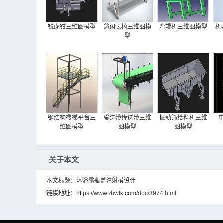
铣虎钳三维图模型
悠闲长椅三维图模
弯辊机三维图模型
机
型
钢结构楼梯平台三
输送带传送带三维
振动筛给料机三维
维图模型
图模型
图模型
关于本文
本文标题：沐浴露瓶盖注射模设计
链接地址：
https://www.zhwtk.com/doc/3974.html
电梯设计方案
吊耳加强板零件冲
方头轴端车削机构
压工艺与冲模设计
设计