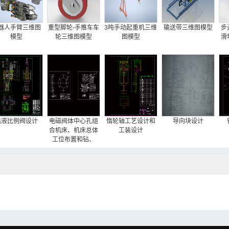
器人手臂三维图
重型脚轮-手推车车
3吨手动起重机三维
输送带三维图模型
步
模型
轮三维图模型
图模型
滑
电液比例阀设计
电磁阀体中心孔组
惰轮轴工艺设计和
导向块设计
合机床、机床总体
工装设计
工位布置和钻、
扩、铰工位液压系
统设计