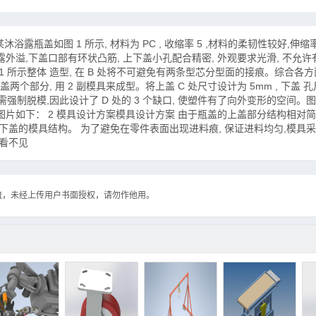
浴露瓶盖如图 1 所示, 材料为 PC , 收缩率 5 ,材料的柔韧性较好,伸
外溢,下盖口部有环状凸筋, 上下盖小孔配合精密, 外观要求光滑, 不允
 所示整体 造型, 在 B 处将不可避免有两条型芯分型面的接痕。综合各方
两个部分, 用 2 副模具来成型。将上盖 C 处尺寸设计为 5mm , 下盖 孔
需强制脱模,因此设计了 D 处的 3 个缺口, 使塑件有了向外变形的空间。图
图片如下： 2 模具设计方案模具设计方案 由于瓶盖的上盖部分结构相对简
绍下盖的模具结构。 为了避免在零件表面出现进料痕, 保证进料均匀,模具
后看不见
流，未经上传用户书面授权，请勿作他用。