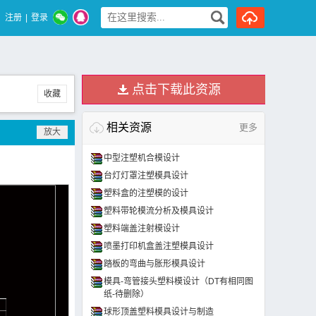
注册
|
登录
点击下载此资源
收藏
相关资源
更多
中型注塑机合模设计
台灯灯罩注塑模具设计
塑料盒的注塑模的设计
塑料带轮模流分析及模具设计
塑料端盖注射模设计
喷墨打印机盒盖注塑模具设计
踏板的弯曲与胀形模具设计
模具-弯管接头塑料模设计（DT有相同图
纸-待删除）
球形顶盖塑料模具设计与制造