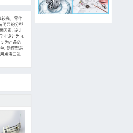
缩率较高。零件
许有明显的分型
面因素, 设计
尺寸设计为 4.
 3 为产品的
单, 动模型芯
采用点浇口进