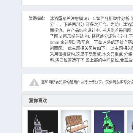
沐浴露瓶盖注射模设计 1.塑件分析塑件分析 某沐
资源描述：
分 上、下盖两部分,可多次开合。为防止沐浴露
面接痕。在产品结构设计中, 考虑到若采用图 1
了图 2 所示塑件结 构, 将瓶盖分成独立的上下盖
9mm 来达到过盈配合。下盖 A 处的环状凸筋
剖面图。 此主题相关图片如下： 此主题相关
采用镶拼结构,这里不复累赘,本文只重点 介
料,浇口位置选在下 盖上部的中间部位,合盖
至和网所有资源均是用户自行上传分享，仅供网友学习交
猜你喜欢