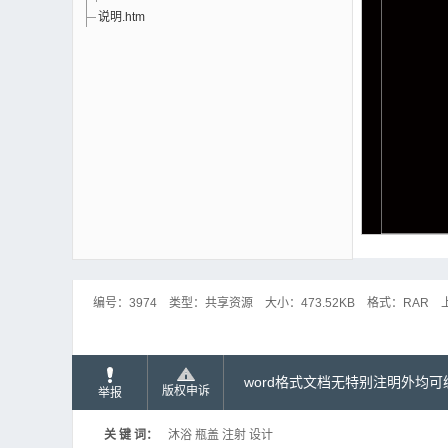
说明.htm
编号：
3974
类型：
共享资源
大小：
473.52KB
格式：
RAR
word格式文档无特别注明外均
版权申诉
举报
关 键 词：
沐浴 瓶盖 注射 设计