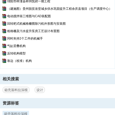
绵阳市梓潼县梓州悦府一期工程
（建施图）贵州脱贫攻坚城乡供水巩固提升工程余庆县项目（生产调度中心）
电动搅拌筛三维图与CAD装配图
回转耙式机械格栅图除污机外形图与安装图
粗格栅及污水提升泵房工艺设计布置图
同时夹持2个工件的机械手
气缸层叠机构
反转机构模型
靠边（校准）机构
相关搜索
箱壳落料拉深模
设计
资源标签
箱壳落料拉深模