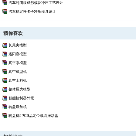
凹凸模.dwg--点击预览
汽车封闭板成形模及冲压工艺设计
buy.doc--点击预览
汽车稳定杆卡子冲压模具设计
pch.doc--点击预览
标准产品图.bak
标准产品图.dwg--点击预览
猜你喜欢
说明书.doc--点击预览
长尾夹模型
遮阳帘模型
真空泵模型
真空成型机
真空上料机
整体厨房模型
智能控制器外壳
转盘螺丝机
转盘机5PCS品定位载具振动盘