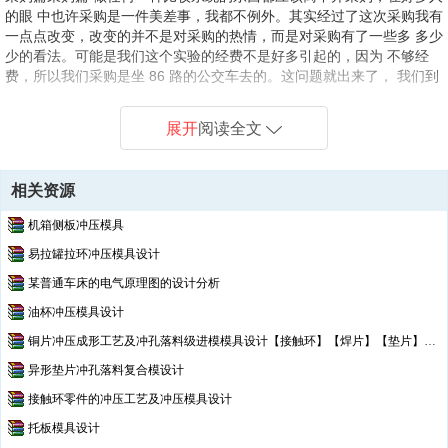
推料块.bak
的眼 中也许采购是一件美差事，我都不例外。其实经过了这次采购我有
推料块.dwg--点击预览
一点点改变，改变的并不是对采购的热情，而是对采购有了一些多 多少
推料块图.bak
少的看法。可能是我们这个实验的经费不是好多引起的，因为 不够经
推料块图.dwg--点击预览
费，所以我们采购是坐 86 路的公交车去的。这问题就出来了， 我们到
gbcbig.shx
买东西的地点大约要两个小时的时间，而我们回来时（因为 塞车）就不
ZSSymbol.shx
止这个时间，也是说我们采购所花费在坐车的时间就超 过四个钟，这对
展开
阅读全文
于现在生活的节奏来说，简直是罪过，对真正意义 上的采购来说是个悲
零件图
哀。 我们采购的主要包括刀具，模板等等。详细情况见购买清单（清
all_asm.dwg--点击预览
单如下）： 金属综合实验采购清单金属综合实验采购清单 数量数量材
down_dianban.dwg--点击预览
相关资源
料材料规格规格价格价格 M8 内六角螺钉内六角螺钉10 M8 80 (标准件
down_gudingban.bak
标准件) 上模垫板上模垫板1Cr12 1009010 (表面已磨表面已磨) 圆柱销
down_gudingban.dwg--点击预览
机箱侧板冲压模具
圆柱销4 D650 (标准件标准件) GB2863.1-81 圆凸模圆凸模 1Cr12
down_tu_ao_mu.dwg--点击预览
易拉罐拉环冲压模具设计
AI3.154040 (标准件标准件) 切口凸模块切口凸模块1Cr12 2010451045
down_xieliaoban.bak
毛胚毛胚
某普通车床的电气原理图的设计分析
down_xieliaoban.dwg--点击预览
drw_all.dwg--点击预览
油杯冲压模具设计
top_aomu.dwg--点击预览
铜片冲压成形工艺及冲孔落料级进模模具设计【接触环】【焊片】【垫片】【说明书+CAD】
top_dian_ban.dwg--点击预览
异形垫片冲孔落料复合模设计
top_gudingba.dwg--点击预览
top_tuijianban.dwg--点击预览
接触环零件的冲压工艺及冲压模具设计
top_yixingtongtou.dwg--点击预览
托板模具设计
上凸模.dwg--点击预览