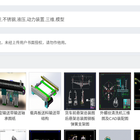
不锈钢,液压,动力装置,三维,模型
流，未经上传用户书面授权，请勿作他用。
型输送带输送轴
载具板送料输送带
货车前悬架总装图
外螺纹清洗机三维
承图纸
结构
后悬架总装图钢板
图及CAD装配图
弹簧支架图