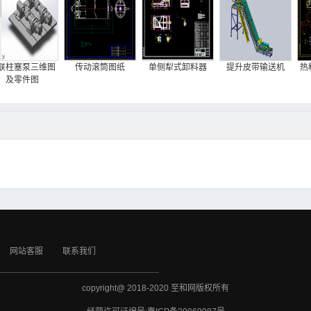
联柱塞泵三维图
传动滚筒图纸
单侧犁式卸料器
提升皮带输送机
热
及零件图
网站客服
联系我们
copyright@ 2018-2020 至和网版权所有