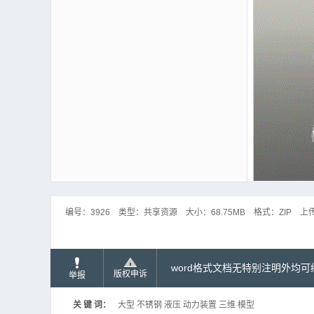
编号：
3926
类型：
共享资源
大小：
68.75MB
格式：
ZIP
上
word格式文档无特别注明外均
版权申诉
举报
关 键 词：
大型 不锈钢 液压 动力装置 三维 模型