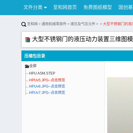
文件分类
至和网首页
免费图纸模型
国创基
行业资讯
公告
联系我们
至和网
>
通用机械零部件
>
液压及气压元件
>
>
大型不锈钢门的液
大型不锈钢门的液压动力装置三维图模
压缩包目录
全部
HPU ASM.STEP
HPUv5.JPG--点击预览
HPUv6.JPG--点击预览
HPUv7.JPG--点击预览