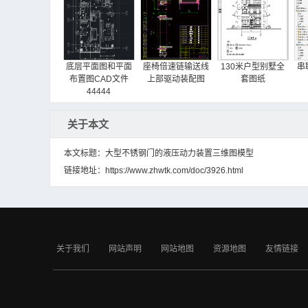
底层平面图和平面
座椅倍速链输送线
130米户型别墅全
串
布置图CAD文件
上部驱动装配图
套图纸
44444
关于本文
本文标题：大型不锈钢门的液压动力装置三维图模型
链接地址：
https://www.zhwtk.com/doc/3926.html
连续运输机构
带式输送机自动张
电子商务中的移动
紧装置
支付安全问题研究
关于我们
网站声明
网站地图
资源地图
友情链接