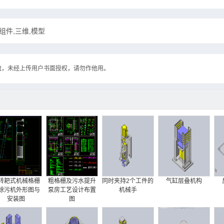
组件,三维,模型
流，未经上传用户书面授权，请勿作他用。
转耙式机械格栅
粗格栅及污水提升
同时夹持2个工件的
气缸层叠机构
除污机外形图与
泵房工艺设计布置
机械手
安装图
图