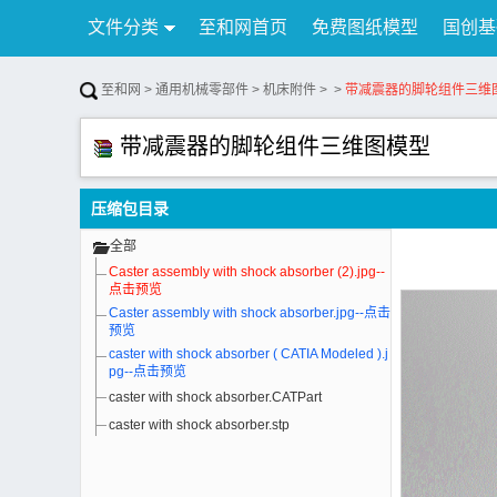
文件分类
至和网首页
免费图纸模型
国创基
行业资讯
公告
联系我们
至和网
>
通用机械零部件
>
机床附件
>
>
带减震器的脚轮组件三维
带减震器的脚轮组件三维图模型
压缩包目录
全部
Caster assembly with shock absorber (2).jpg--
点击预览
Caster assembly with shock absorber.jpg--点击
预览
caster with shock absorber ( CATIA Modeled ).j
pg--点击预览
caster with shock absorber.CATPart
caster with shock absorber.stp