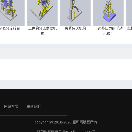
简易分度转台
工件的分离供给机
夹紧传送机构
可调整压力的浮动
维
构
机械手
网站客服
联系我们
copyright@ 2018-2020 至和网版权所有