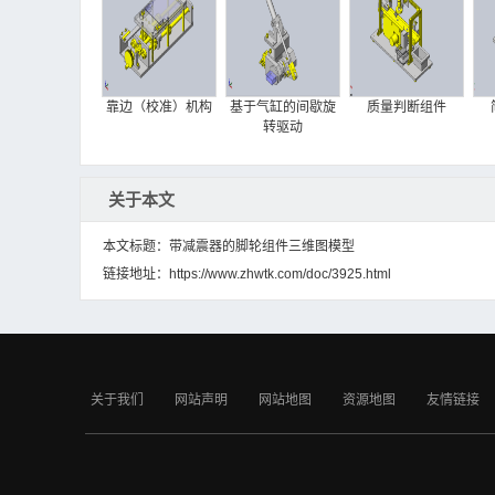
靠边（校准）机构
基于气缸的间歇旋
质量判断组件
转驱动
关于本文
本文标题：带减震器的脚轮组件三维图模型
链接地址：
https://www.zhwtk.com/doc/3925.html
旋转气动夹具
线性滑台模型
使用了浮动接头的
定心机构
关于我们
网站声明
网站地图
资源地图
友情链接