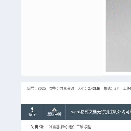
编号：
3925
类型：
共享资源
大小：
2.42MB
格式：
ZIP
上传
word格式文档无特别注明外均
版权申诉
举报
关 键 词：
减震器 脚轮 组件 三维 模型