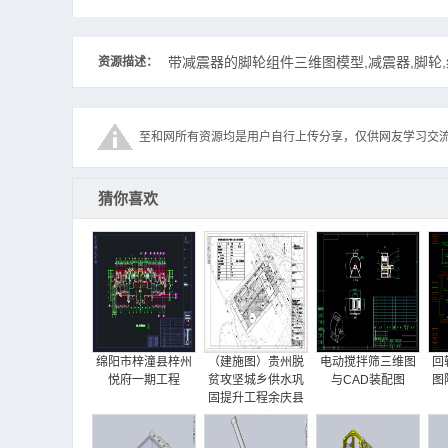
带减震器的脚轮组件三维图模型,减震器,脚轮,
资源描述：
至和网所有资源均是用户自行上传分享，仅供网友学习交
猜你喜欢
绵阳市梓潼县梓州
（建施图）贵州脱
电动搅拌筛三维图
回
悦府一期工程
贫攻坚城乡供水巩
与CAD装配图
图
固提升工程余庆县
项目（生产调度中
心）