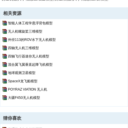
Part8.SLDPRT
pcb.SLDPRT
Rotor scaled.SLDPRT
相关资源
Rotor.SLDPRT
智能人体工程学悬浮背包模型
SERVO 2.SLDASM
无人机螺旋桨三维模型
SERVO.SLDASM
shaft.SLDPRT
外径113的ROV水下无人机模型
Arm cover.SLDPRT
四轴无人机三维模型
Base.SLDPRT
四轴飞行器迷你无人机模型
Connection Long test.SLDPRT
Connection Short.SLDPRT
混合翼飞翼垂直起降飞机模型
HAND BASE PROTO VER 2.SLDPRT
地球观测卫星模型
hs-422_sws.SLDPRT
SpaceX龙飞船模型
Index Rod.SLDPRT
Part1.SLDPRT
POYRAZ VIATION 无人机
Part2.SLDPRT
大疆F450无人机模型
Pinkie Rod.SLDPRT
pls help.SLDPRT
PROTO ASSEMBLY FINAL.SLDASM
猜你喜欢
Ring Rod.SLDPRT
TOP COVER PROTO VER2.SLDPRT