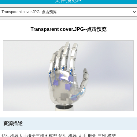
文件预览区
Part3.SLDPRT
Part4.SLDPRT
Part5.SLDPRT
Part6.SLDPRT
Transparent cover.JPG--点击预览
Part7.SLDPRT
cover top.SLDPRT
gear4.SLDPRT
gear5.SLDPRT
gear_sub1.SLDASM
gear_sub2.SLDASM
gear_sub3.SLDASM
middle cover.SLDPRT
part 1.SLDPRT
part 3 bottom.SLDPRT
Part2.SLDPRT
Part4.SLDPRT
Part5.SLDPRT
Part6.SLDPRT
资源描述
Part7-2.SLDPRT
Part7.SLDPRT
仿生机器人手概念三维图模型,仿生,机器,人手,概念,三维,模型