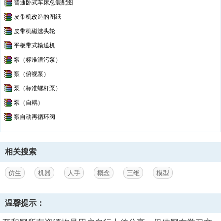
普通卧式车床总装配图
Transparent cover.JPG--点击预览
皮带机改造的图纸
Untitled.JPG--点击预览
Untitled1.JPG--点击预览
皮带机磁选头轮
Wrist bone long.SLDPRT
平板带式输送机
Wrist bone short.SLDPRT
泵（标准潜污泵）
泵（俯视泵）
泵（标准螺杆泵）
泵（自耦）
泵自动再循环阀
相关搜索
仿生
机器
人手
概念
三维
模型
温馨提示：