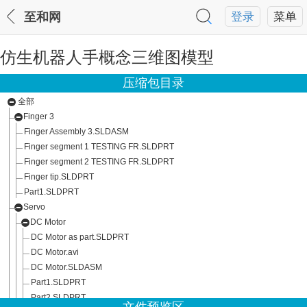
至和网
登录
菜单
仿生机器人手概念三维图模型
压缩包目录
全部
Finger 3
Finger Assembly 3.SLDASM
Finger segment 1 TESTING FR.SLDPRT
Finger segment 2 TESTING FR.SLDPRT
Finger tip.SLDPRT
Part1.SLDPRT
Servo
DC Motor
DC Motor as part.SLDPRT
DC Motor.avi
DC Motor.SLDASM
Part1.SLDPRT
Part2.SLDPRT