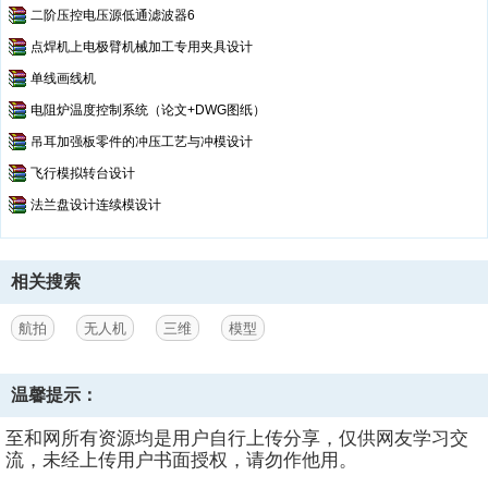
二阶压控电压源低通滤波器6
点焊机上电极臂机械加工专用夹具设计
单线画线机
电阻炉温度控制系统（论文+DWG图纸）
吊耳加强板零件的冲压工艺与冲模设计
飞行模拟转台设计
法兰盘设计连续模设计
相关搜索
航拍
无人机
三维
模型
温馨提示：
至和网所有资源均是用户自行上传分享，仅供网友学习交
流，未经上传用户书面授权，请勿作他用。