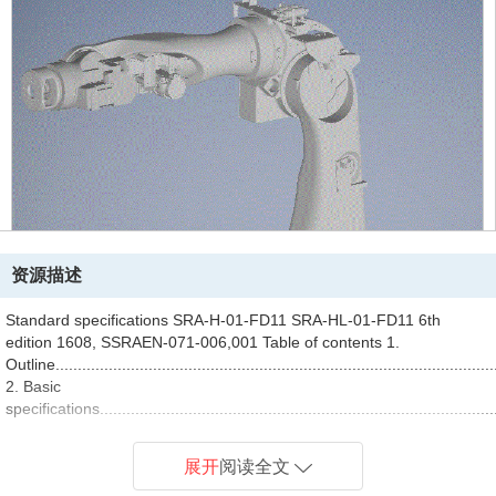
资源描述
Standard specifications SRA-H-01-FD11 SRA-HL-01-FD11 6th
edition 1608, SSRAEN-071-006,001 Table of contents 1.
Outline...................................................................................................
2. Basic
specifications.........................................................................................
3. Robot dimensions and working
envelope...................................................................3 4. Det
展开
阅读全文