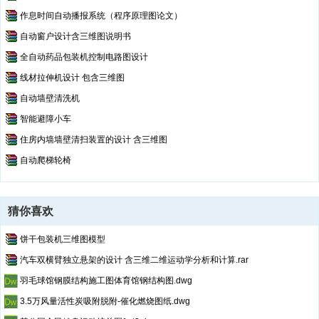
作息时间自动播报系统（程序原理图论文）
自动窗户设计含三维图说明书
全自动药品包装机控制电路图设计
线材拉伸机设计 包含三维图
自动墙壁清洗机
智能避障小车
住房内墙墙壁清扫装置的设计 含三维图
自动爬梯轮椅
猜你喜欢
饼干包装机三维图模型
汽车双横臂独立悬架的设计 含三维二维运动学分析和计算.rar
羽毛球馆钢膜结构施工图体育馆钢结构图.dwg
3.5万风量活性炭吸附脱附-催化燃烧图纸.dwg