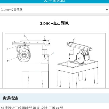
文件预览区
açı sabitleyicinin koluü.SLDPRT
Circular saw blade.sldprt
Dişli kapağı kolu.SLDPRT
Dişli kapağı.SLDPRT
1.png--点击预览
Gear Helis Dişli.SLDPRT
Hareket Sabitleme Kolu.SLDPRT
helical gear_4_din.sldprt
kama.sldprt
kama1.SLDPRT
kama22.SLDPRT
kizak rulman tutucu.sldprt
masa çevre.sldprt
motor tutucu 1.sldprt
motor tutucu 2.sldprt
Motor.SLDPRT
motortutucu 2.SLDPRT
parça 1,1-1.sldprt
parça 1,1.SLDPRT
资源描述
parça 1,2.sldprt
parça3,1.sldprt
锯床设计三维图模型,锯床,设计,三维,模型