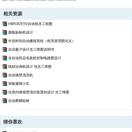
perçin.SLDPRT
pim.SLDPRT
相关资源
Pinyon Dişli Mili.SLDPRT
rondela.SLDPRT
HBR3D打印自动线含工程图
rulman pim.sldprt
圆瓶贴标机设计
sac.sldprt
作息时间自动播报系统（程序原理图论文）
slotted csk tapping 79272_din.SLDPRT
slotted csk tapping 7972_din.sldprt
自动窗户设计含三维图说明书
socket head cap screw 47612_din.SLDPRT
全自动药品包装机控制电路图设计
socket head cap screw 4762_din.sldprt
线材拉伸机设计 包含三维图
somun.SLDPRT
Testere somunu.SLDPRT
自动墙壁清洗机
vagon dönme vidasi-1.sldprt
智能避障小车
vagon dönme vidasi.sldprt
住房内墙墙壁清扫装置的设计 含三维图
vagon kilit.sldprt
vagon mandal.sldprt
自动爬梯轮椅
vagon.sldprt
猜你喜欢