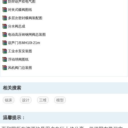
防焊葫芦双电气图
对夹式蝶阀图纸
多层次密封蝶阀装配图
分水阀总成
电动高压铸钢闸阀总装图
葫芦门吊MH10t-21m
工业水泵安装图
浮动球阀图纸
风机阀门总装图
相关搜索
锯床
设计
三维
模型
温馨提示：