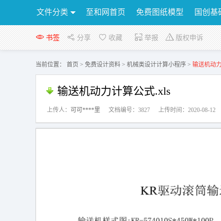
文件分类
至和网首页
免费图纸模型
国创基
行业资讯
公告
联系我们
书签
分享
收藏
举报
版权申诉
当前位置：
首页
>
免费设计资料
>
机械类设计计算小程序
>
输送机动力计
输送机动力计算公式.xls
上传人：
可可****里
文档编号：3827
上传时间：2020-08-12