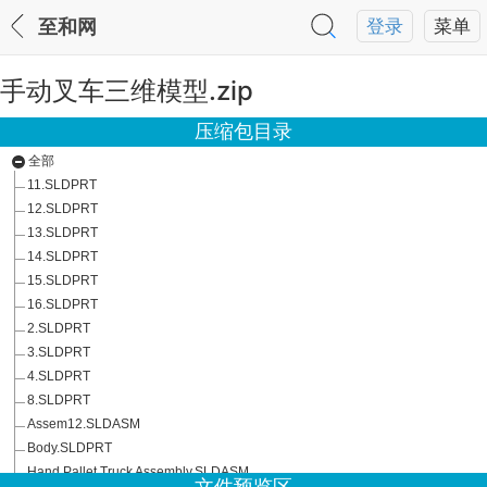
至和网
登录
菜单
手动叉车三维模型.zip
压缩包目录
全部
11.SLDPRT
12.SLDPRT
13.SLDPRT
14.SLDPRT
15.SLDPRT
16.SLDPRT
2.SLDPRT
3.SLDPRT
4.SLDPRT
8.SLDPRT
Assem12.SLDASM
Body.SLDPRT
Hand Pallet Truck Assembly.SLDASM