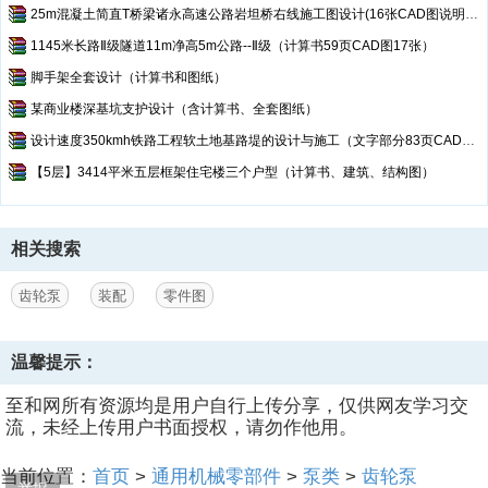
25m混凝土简直T桥梁诸永高速公路岩坦桥右线施工图设计(16张CAD图说明书）
1145米长路Ⅱ级隧道11m净高5m公路--Ⅱ级（计算书59页CAD图17张）
脚手架全套设计（计算书和图纸）
某商业楼深基坑支护设计（含计算书、全套图纸）
设计速度350kmh铁路工程软土地基路堤的设计与施工（文字部分83页CAD图3张）
【5层】3414平米五层框架住宅楼三个户型（计算书、建筑、结构图）
相关搜索
齿轮泵
装配
零件图
温馨提示：
至和网所有资源均是用户自行上传分享，仅供网友学习交
流，未经上传用户书面授权，请勿作他用。
当前位置：
首页
>
通用机械零部件
>
泵类
>
齿轮泵