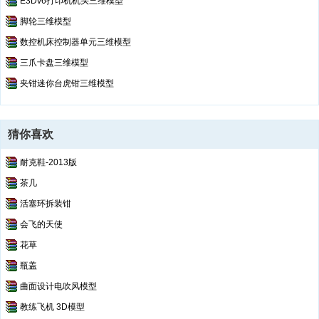
E3Dv6打印机机头三维模型
脚轮三维模型
数控机床控制器单元三维模型
三爪卡盘三维模型
夹钳迷你台虎钳三维模型
猜你喜欢
耐克鞋-2013版
茶几
活塞环拆装钳
会飞的天使
花草
瓶盖
曲面设计电吹风模型
教练飞机 3D模型