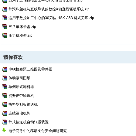
适用于五轴数控加工中心的C轴回转工作台.zip
带滚珠丝杠与直线导轨的数控X轴直线驱动系统.zip
适用于数控加工中心的30刀位 HSK-A63 链式刀库.zip
三爪车床卡盘.zip
压力机模型.zip
猜你喜欢
串联柱塞泵三维图及零件图
传动滚筒图纸
单侧犁式卸料器
提升皮带输送机
热料型刮板输送机
连续运输机构
带式输送机自动张紧装置
电子商务中的移动支付安全问题研究