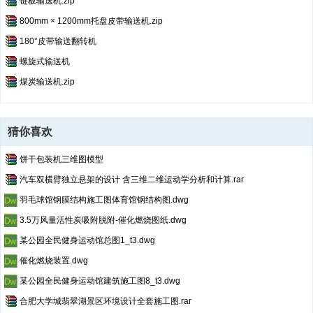
链板输送机.zip
800mm × 1200mm托盘皮带输送机.zip
180°皮带输送翻转机
螺旋式输送机
煤炭输送机.zip
猜你喜欢
饼干包装机三维图模型
汽车双横臂独立悬架的设计 含三维二维运动学分析和计算.rar
羽毛球馆钢膜结构施工图体育馆钢结构图.dwg
3.5万风量活性炭吸附脱附-催化燃烧图纸.dwg
某公园全民健身运动馆总图1_t3.dwg
催化燃烧装置.dwg
某公园全民健身运动馆建筑施工图8_t3.dwg
合肥大学城翡翠湖景区环境设计全套施工图.rar