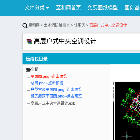
文件分类
至和网首页
免费图纸模型
国创基
行业资讯
公告
联系我们
至和网
>
土木消防给排水
>
住宅类
>
高层户式中央空调设计
高层户式中央空调设计
压缩包目录
全部
平面图.png--点击预览
总图.png--点击预览
户型空调平面图.png--点击预览
机房屋顶平面图.png--点击预览
高层户式中央空调设计.exb