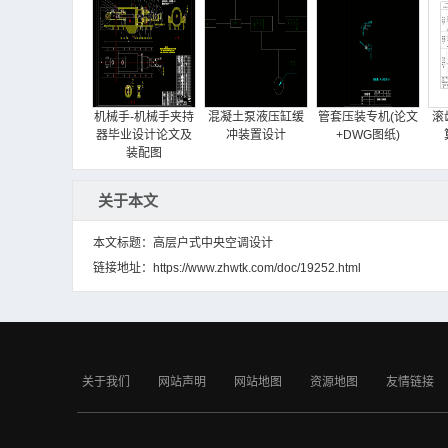
机械手-机械手夹持
混凝土泵液压缸缓
管套压装专机(论文
滚
器毕业设计论文及
冲装置设计
+DWG图纸)
装配图
关于本文
本文标题：高层户式中央空调设计
链接地址：
https://www.zhwtk.com/doc/19252.html
机械手-机械手控制
机械类-JX961-液压
环锭设备普通级升
装置设计
升降台设计
装置设计
关于我们
网站声明
网站地图
资源地图
友情链接