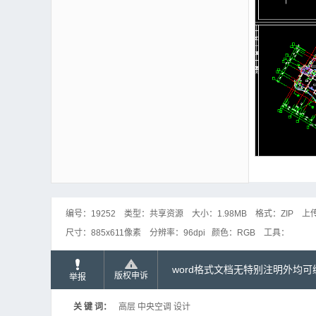
编号：
19252
类型：
共享资源
大小：
1.98MB
格式：
ZIP
上
尺寸：
885x611像素
分辨率：
96dpi
颜色：
RGB
工具：
word格式文档无特别注明外均
版权申诉
举报
关 键 词：
高层 中央空调 设计