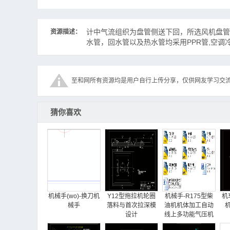
计中气流组织为盘管侧送下回，所选风机盘管均
资源描述：
水管，回水管以及热水管均采用PPR管,空调
至和网所有资源均是用户自行上传分享，仅供网友学习交
猜你喜欢
机械手(wo)-换刀机
Y12型拖拉机轮圈
机械手-R175型柴
机
械手
落料与首次拉深模
油机机体加工自动
设计
线上多功能气压机
械手设计