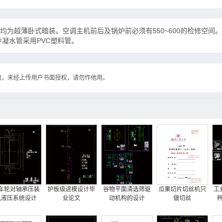
为超薄卧式暗装。空调主机前后及锅炉前必须有550~600的检修空间
冷凝水管采用PVC塑料管。
流，未经上传用户书面授权，请勿作他用。
车轮对轴承压装
护板级进模设计毕
谷物平面清选筛驱
瓜果切片切丝机只
工
机液压系统设计
业论文
动机构的设计
做切丝