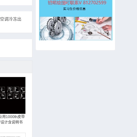
。空调冷冻出
业用1000th皮带
秤设计含说明书