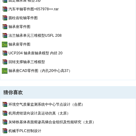
固定轴承座 模型.zip
汽车半轴零件图+657978==.rar
圆柱齿轮轴零件图
轴承座零件图
法兰轴承单元三维模型USFL 208
轴承座零件图
UCP204 轴承座轴承模型 内径 20
回转支撑轴承三维模型
轴承座CAD零件图（内孔20中心高37）
猜你喜欢
环境空气质量监测系统中中心节点设计（合肥）
机用虎钳逆向设计及运动仿真（太原）
灰铸铁基体表面熔渗高熵合金组织及性能研究（太原）
机械手PLC控制设计