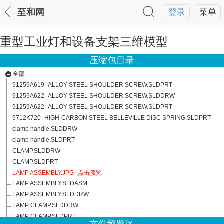
至和网
登录
菜单
重型工业灯和设备支架三维模型
压缩包目录
全部
91259A619_ALLOY STEEL SHOULDER SCREW.SLDPRT
91259A622_ALLOY STEEL SHOULDER SCREW.SLDDRW
91259A622_ALLOY STEEL SHOULDER SCREW.SLDPRT
9712K720_HIGH-CARBON STEEL BELLEVILLE DISC SPRING.SLDPRT
clamp handle.SLDDRW
clamp handle.SLDPRT
CLAMP.SLDDRW
CLAMP.SLDPRT
LAMP ASSEMBLY.JPG--点击预览
LAMP ASSEMBLY.SLDASM
LAMP ASSEMBLY.SLDDRW
LAMP CLAMP.SLDDRW
LAMP CLAMP.SLDPRT