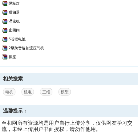
隔板灯
联轴器
涡轮机
止回阀
5芯锂电池
2级跨音速轴流压气机
插座
相关搜索
电机
机电
三维
模型
温馨提示：
至和网所有资源均是用户自行上传分享，仅供网友学习交
流，未经上传用户书面授权，请勿作他用。