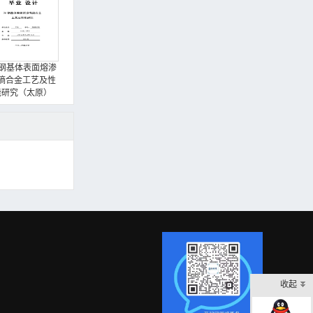
0钢基体表面熔渗
熵合金工艺及性
能研究（太原）
收起