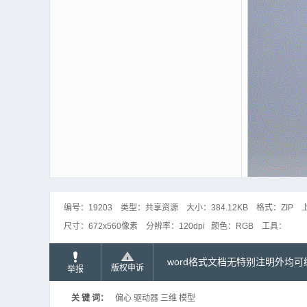
编号：
19203
类型：
共享资源
大小：
384.12KB
格式：
ZIP
尺寸：
672x560像素
分辨率：
120dpi
颜色：
RGB
工具：
word格式文档无特别注明外均
版权申诉
举报
关 键 词：
偏心 驱动器 三维 模型