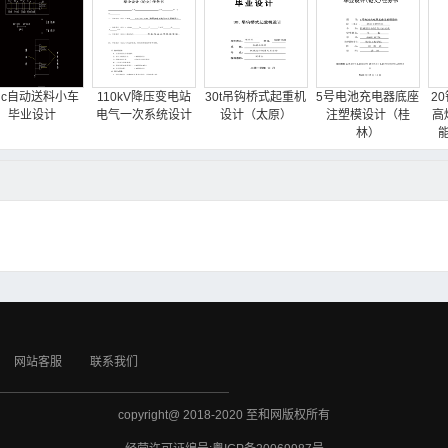
plc自动送料小车
110kV降压变电站
30t吊钩桥式起重机
5号电池充电器底座
2
毕业设计
电气一次系统设计
设计（太原）
注塑模设计（桂
高
林）
网站客服
联系我们
copyright@ 2018-2020 至和网版权所有