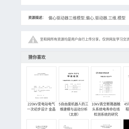
偏心驱动器三维模型,偏心,驱动器,三维,模型
资源描述：
至和网所有资源均是用户自行上传分享，仅供网友学习交
猜你喜欢
220kV变电站电气
5自由度机器人的三
10kV真空断路器触
4
一次初步设计 金晶
维建模与运动分析
头系统电寿命在线
程
（太原）
检测系统的研究
（桂林）