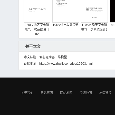
220kV地区变电所
10KV供电设计资料
110KV 降压变电所
8
电气一次系统设计
电气一次系统设计2
02
关于本文
本文标题：偏心驱动器三维模型
链接地址：
https://www.zhwtk.com/doc/19203.html
110KV降压变电站
36万吨滑油系统浮
20T吊钩桥式起重
电气部分设计
头式换热器
机设计（太原）
关于我们
网站声明
网站地图
资源地图
友情链接