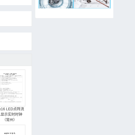
x16 LED点阵流
水显示实时时钟
（常州）