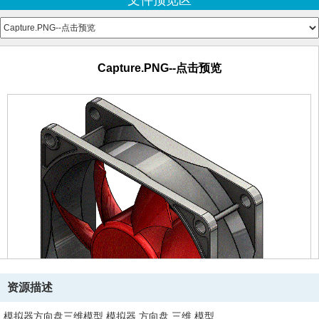
文件预览区
Part2.SLDPRT
sanyo-denki-fan-12-cm-1.snapshot.2
1.JPG--点击预览
Fan.SLDPRT
SANYO DENKI San Ace 120.SLDPRT
Capture.PNG--点击预览
10X2 NEODYUM MIKNATIS.SLDPRT
ARDUİNO LEONARDO KABLOLAMA.png--点击预览
Direksiyon Tutucu.SLDPRT
DIŞ GÖVDE SACI.SLDPRT
DİREKSİYON GÖBEĞİ.SLDPRT
DİREKSİYON KOMPLESİ.SLDASM
DİREKSİYON KOMPLESİ.STEP
DİREKSİYON MONTAJI.SLDASM
DİREKSİYON MİLİ.SLDPRT
ENCODER BRAKETİ.SLDPRT
KABLO KAPAĞI.SLDPRT
MBB1.SLDPRT
Momo Tuner.SLDPRT
Motor - RS-775.SLDPRT
资源描述
MOTOR BAĞLANTI BRAKETİ.SLDPRT
模拟器方向盘三维模型,模拟器,方向盘,三维,模型
OVW6-10-2HC (1000 PULSE ENCODER).SLDPRT