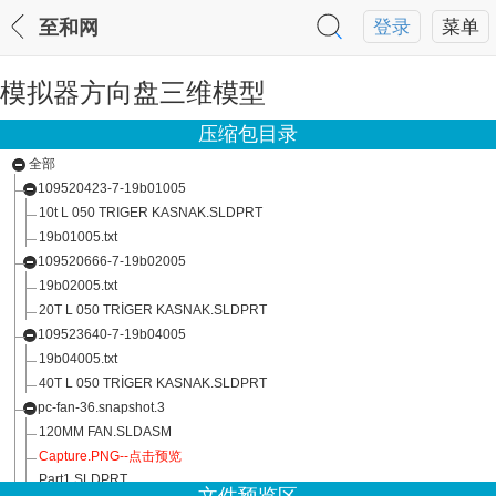
至和网
登录
菜单
模拟器方向盘三维模型
压缩包目录
全部
109520423-7-19b01005
10t L 050 TRIGER KASNAK.SLDPRT
19b01005.txt
109520666-7-19b02005
19b02005.txt
20T L 050 TRİGER KASNAK.SLDPRT
109523640-7-19b04005
19b04005.txt
40T L 050 TRİGER KASNAK.SLDPRT
pc-fan-36.snapshot.3
120MM FAN.SLDASM
Capture.PNG--点击预览
Part1.SLDPRT